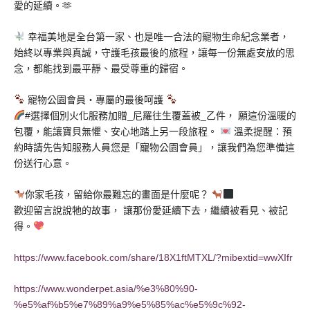
愛的延續。🫶
幸福美地是全台第一家、也是唯一合法的寵物生命紀念業者，
始終以專業與真誠，守護毛孩最後的旅程，讓每一份無處安放的思
念，都能找到最平靜、最受尊重的歸宿。
寵物公園會員・專屬的最後呵護
#選擇個別火化服務加贈_尼羅往生覆蓋被_乙件， 願這份溫暖的
包覆，能讓寶貝無懼、安心地踏上另一段旅程。
溫柔提醒：預
約時請先告知服務人員您是「寵物公園會員」，讓我們為您準備這
份送行心意。
你家毛孩，留給你最難忘的畫面是什麼呢？
歡迎留言說說牠的故事， 讓那份愛延續下去，繼續被看見、被記
得。
https://www.facebook.com/share/18X1ftMTXL/?mibextid=wwXIfr
https://www.wonderpet.asia/%e3%80%90-
%e5%af%b5%e7%89%a9%e5%85%ac%e5%9c%92-