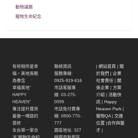
動物議題
寵物生命紀念
有祢相伴是幸
聯絡資訊
|
網站首頁
|
關
福。美地長眠
服務專線:
於我們
|
企業
為眷念
0925-919-616
社會責任
|
關
幸福美地”
市話客服專
係企業
|
方案
HAPPY
線: 03-275-
介紹
|
活動快
HEAVEN”
0099
訊
|
Happy
專注提升寶貝
市話免付費專
Heaven Park
|
最後一哩路的
線: 0800-770-
寵物QA
|
交通
善終
777
位置
|
合作與獵
全台第一家合
園區地址: 327
才
|
法”寵物生命紀
桃園市新屋區