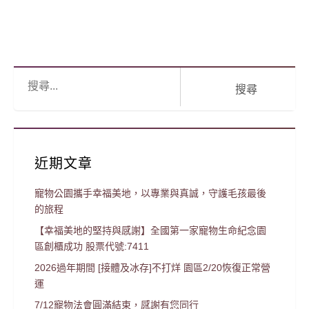
搜
尋:
近期文章
寵物公園攜手幸福美地，以專業與真誠，守護毛孩最後
的旅程
【幸福美地的堅持與感謝】全國第一家寵物生命紀念園
區創櫃成功 股票代號:7411
2026過年期間 [接體及冰存]不打烊 園區2/20恢復正常營
運
7/12寵物法會圓滿結束，感謝有您同行