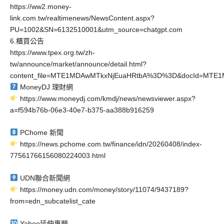
https://ww2.money-
link.com.tw/realtimenews/NewsContent.aspx?
PU=1002&SN=6132510001&utm_source=chatgpt.com
6.櫃買公告
https://www.tpex.org.tw/zh-
tw/announce/market/announce/detail.html?
content_file=MTE1MDAwMTkxNjEuaHRtbA%3D%3D&docId=MTE1
MoneyDJ 理財網
https://www.moneydj.com/kmdj/news/newsviewer.aspx?
a=f594b76b-06e3-40e7-b375-aa388b916259
PChome 新聞
https://news.pchome.com.tw/finance/idn/20260408/index-
77561766156080224003.html
UDN聯合新聞網
https://money.udn.com/money/story/11074/9437189?
from=edn_subcatelist_cate
Yahoo延伸專題