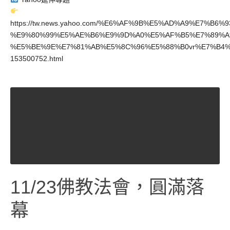
https://tw.news.yahoo.com/%E6%AF%9B%E5%AD%A9%E7%
%E9%80%99%E5%AE%B6%E9%9D%A0%E5%AF%B5%E7%89%A
%E5%BE%9E%E7%81%AB%E5%8C%96%E5%88%B0vr%E7%B4%
153500752.html
11/23佛教法會，圓滿落
幕