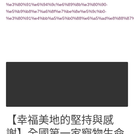
%e3%80%91%e6%94%9c%e6%89%8b%e3%80%90-
%e5%b9%b8%e7%a6%8f%e7%be%8e%e5%9c%b0-
%e3%80%91%e4%bb%a5%e5%b0%88%e6%a5%ad%e8%88%87%
【幸福美地的堅持與感
謝】全國第一家寵物生命