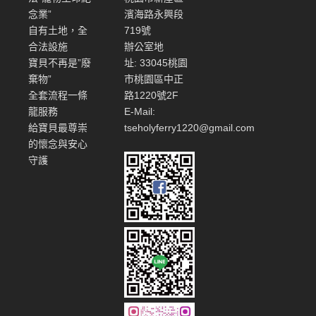
念業”
濱海路永興段
自有土地，全
719號
合法設施
辦公室地
寶貝不再是”廢
址: 33045桃園
棄物”
市桃園區中正
全套流程一條
路1220號2F
龍服務
E-Mail:
給寶貝最尊崇
tseholyferry1220@gmail.com
的懷念與安心
守護