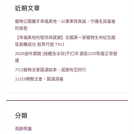
近期文章
寵物公園攜手幸福美地，以專業與真誠，守護毛孩最後
的旅程
【幸福美地的堅持與感謝】全國第一家寵物生命紀念園
區創櫃成功 股票代號:7411
2026過年期間 [接體及冰存]不打烊 園區2/20恢復正常營
運
7/12寵物法會圓滿結束，感謝有您同行
11/23佛教法會，圓滿落幕
分類
高齡照護