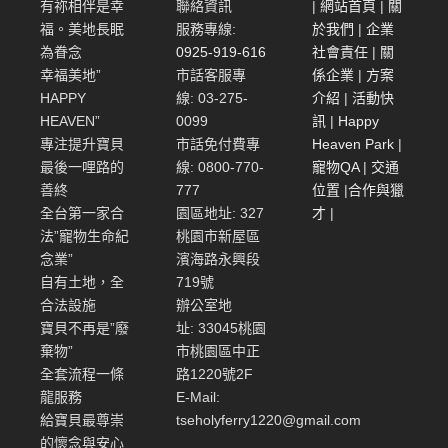
有祢相伴是幸
聯絡資訊
|
網站首頁
|
關
福。美地長眠
服務專線:
於我們
|
企業
為眷念
0925-919-616
社會責任
|
關
幸福美地”
市話客服專
係企業
|
方案
HAPPY
線: 03-275-
介紹
|
活動快
HEAVEN”
0099
訊
|
Happy
專注提升寶貝
市話免付費專
Heaven Park
|
最後一哩路的
線: 0800-770-
寵物QA
|
交通
善終
777
位置
|
合作與獵
全台第一家合
園區地址: 327
才
|
法”寵物生命紀
桃園市新屋區
念業”
濱海路永興段
自有土地，全
719號
合法設施
辦公室地
寶貝不再是”廢
址: 33045桃園
棄物”
市桃園區中正
全套流程一條
路1220號2F
龍服務
E-Mail:
給寶貝最尊崇
tseholyferry1220@gmail.com
的懷念與安心