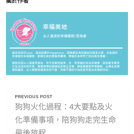
關於作者
文
PREVIOUS POST
章
Previous
狗狗火化過程：4大要點及火
導
post:
化準備事項，陪狗狗走完生命
覽
最後旅程