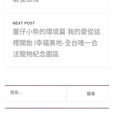
NEXT POST
Next
董仔小柴的環境篇 我的愛從這
post:
裡開始 l幸福美地-全台唯一合
法寵物紀念園區
搜
尋: