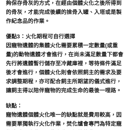
夠保存骨灰的方式，在經由個體火化之後所得到
的骨灰，才能完成後續的撿骨入罐、入塔或是製
作紀念品的作業。
優點3：火化期程可自行選擇
因
寵物遺體的
集體火化需要累積一定數量(或重
量)的動物遺體才會進行，在尚未滿足數量下都會
先行將遺體暫行儲存至冷藏庫裡，等待條件滿足
後才會進行，個體火化則會依照飼主的需求及要
求調整期程，亦可配合飼主所期望的儀式進行，
讓飼主得以陪伴寵物的完成生命的最後一哩路。
缺點：
寵物遺體
個體火化唯一的缺點就是費用較高，因
需要單獨執行火化作業，焚化爐會專門為特定寵