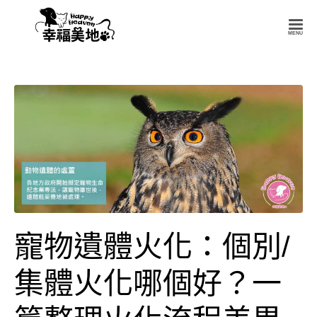
幸
福
美
地
Happy
Heaven
寵物遺體火化：個別/
集體火化哪個好？一