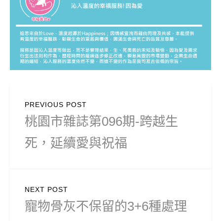
文
PREVIOUS POST
章
Previous
桃園市雜誌第096期-跨越生
導
post:
死，延續愛與祝福
覽
NEXT POST
Next
寵物骨灰不保留的3+6種處理
post: