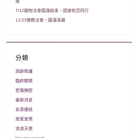
運
7/12寵物法會圓滿結束，感謝有您同行
11/23佛教法會，圓滿落幕
分類
高齡照護
臨終關懷
悲傷撫慰
最新消息
友善連結
居家安樂
浪浪天使