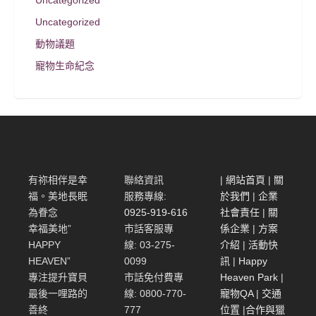
Uncategorized
Uncategorized
動物議題
寵物生命紀念
有祢相伴是幸
聯絡資訊
|
網站首頁
|
關
福。美地長眠
服務專線:
於我們
|
企業
為眷念
0925-919-616
社會責任
|
關
幸福美地”
市話客服專
係企業
|
方案
HAPPY
線: 03-275-
介紹
|
活動快
HEAVEN”
0099
訊
|
Happy
專注提升寶貝
市話免付費專
Heaven Park
|
最後一哩路的
線: 0800-770-
寵物QA
|
交通
善終
777
位置
|
合作與獵