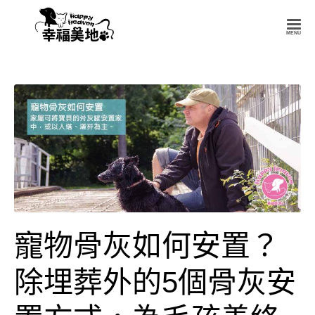
幸
福
美
地
Happy
Heaven
寵物骨灰如何安置？
除埋葬外的5個骨灰安