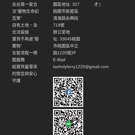
全台第一家合
園區地址: 327
才
|
法”寵物生命紀
桃園市新屋區
念業”
濱海路永興段
自有土地，全
719號
合法設施
辦公室地
寶貝不再是”廢
址: 33045桃園
棄物”
市桃園區中正
全套流程一條
路1220號2F
龍服務
E-Mail:
給寶貝最尊崇
tseholyferry1220@gmail.com
的懷念與安心
守護