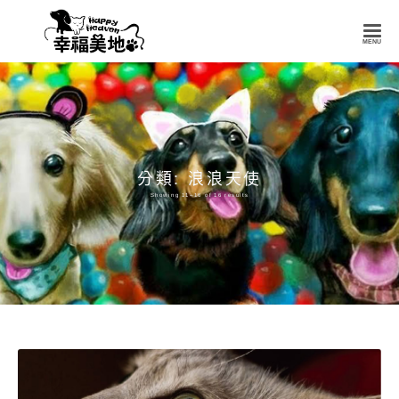
幸
福
美
地
Happy
Heaven
分類: 浪浪天使
Showing 11–16 of 16 results