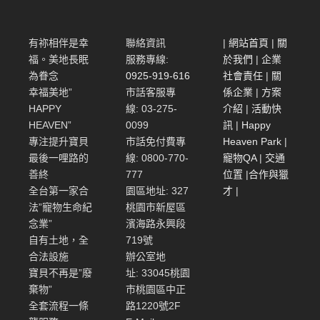
有祢相伴是幸
聯絡資訊
|
網站首頁
|
關
福。美地長眠
服務專線:
於我們
|
企業
為眷念
0925-919-616
社會責任
|
關
幸福美地”
市話客服專
係企業
|
方案
HAPPY
線: 03-275-
介紹
|
活動快
HEAVEN”
0099
訊
|
Happy
專注提升寶貝
市話免付費專
Heaven Park
|
最後一哩路的
線: 0800-770-
寵物QA
|
交通
善終
777
位置
|
合作與獵
全台第一家合
園區地址: 327
才
|
法”寵物生命紀
桃園市新屋區
念業”
濱海路永興段
自有土地，全
719號
合法設施
辦公室地
寶貝不再是”廢
址: 33045桃園
棄物”
市桃園區中正
全套流程一條
路1220號2F