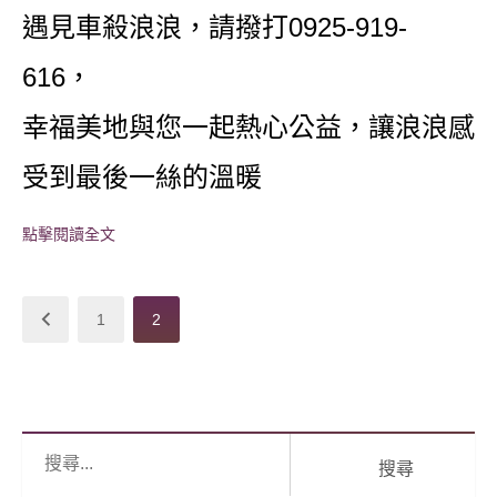
遇見車殺浪浪，請撥打0925-919-
616，
幸福美地與您一起熱心公益，讓浪浪感
受到最後一絲的溫暖
點擊閱讀全文
文
Previous
Page
1
Page
2
章
Page
導
覽
搜
尋: