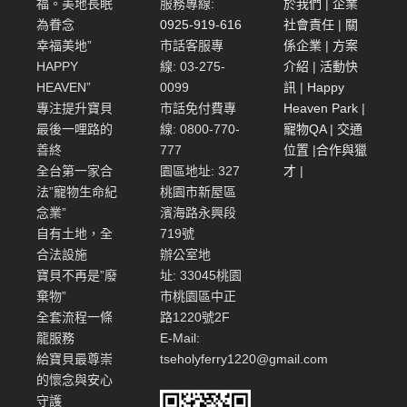
福。美地長眠
服務專線:
於我們
|
企業
為眷念
0925-919-616
社會責任
|
關
幸福美地”
市話客服專
係企業
|
方案
HAPPY
線: 03-275-
介紹
|
活動快
HEAVEN”
0099
訊
|
Happy
專注提升寶貝
市話免付費專
Heaven Park
|
最後一哩路的
線: 0800-770-
寵物QA
|
交通
善終
777
位置
|
合作與獵
全台第一家合
園區地址: 327
才
|
法”寵物生命紀
桃園市新屋區
念業”
濱海路永興段
自有土地，全
719號
合法設施
辦公室地
寶貝不再是”廢
址: 33045桃園
棄物”
市桃園區中正
全套流程一條
路1220號2F
龍服務
E-Mail:
給寶貝最尊崇
tseholyferry1220@gmail.com
的懷念與安心
守護