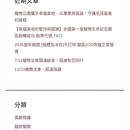
近期文章
寵物公園攜手幸福美地，以專業與真誠，守護毛孩最後
的旅程
【幸福美地的堅持與感謝】全國第一家寵物生命紀念園
區創櫃成功 股票代號:7411
2026過年期間 [接體及冰存]不打烊 園區2/20恢復正常營
運
7/12寵物法會圓滿結束，感謝有您同行
11/23佛教法會，圓滿落幕
分類
高齡照護
臨終關懷