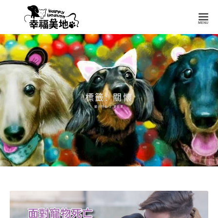
幸
福
美
地
Happy
Heaven
標籤: 關懷
顯示所有 2 筆結果