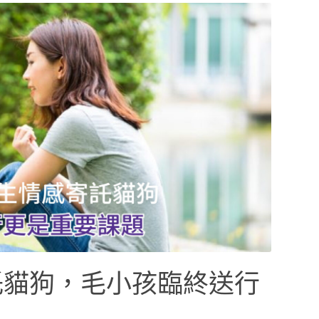
託貓狗，毛小孩臨終送行