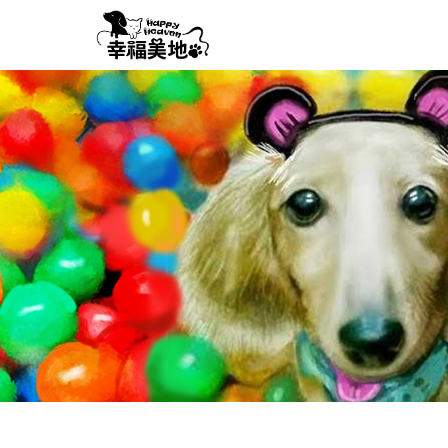
幸
福
美
地
Happy
Heaven