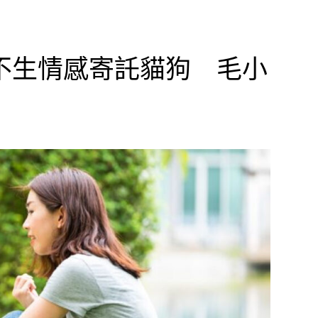
不生情感寄託貓狗 毛小